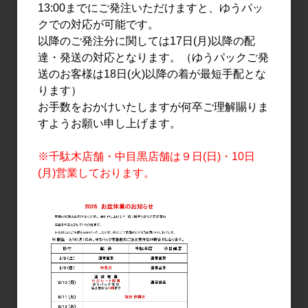
13:00までにご発注いただけますと、ゆうパッ
クでの対応が可能です。
以降のご発注分に関しては17日(月)以降の配
達・発送の対応となります。（ゆうパックご発
送のお客様は18日(火)以降の着が最短手配とな
ります）
お手数をおかけいたしますが何卒ご理解賜りま
すようお願い申し上げます。
日本酒
日本酒
※千駄木店舗・中目黒店舗は９日(日)・10日
出雲富士 純米吟醸 春ノ赤
出雲富士 純米 しぼりたて
(月)営業しております。
ラベル しぼりたて生原
生 720ml
酒 1.8L
1,229円
2,980円