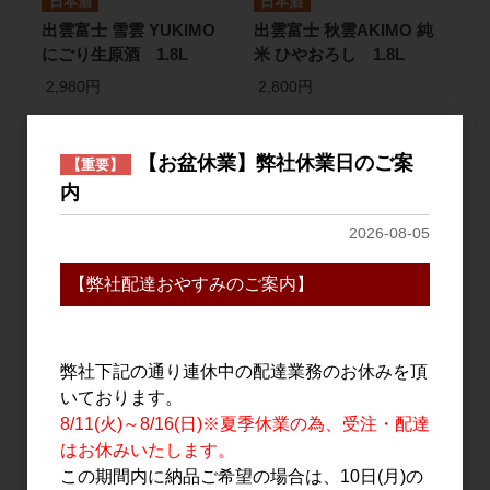
日本酒
日本酒
出雲富士 雪雲 YUKIMO
出雲富士 秋雲AKIMO 純
にごり生原酒 1.8L
米 ひやおろし 1.8L
2,980円
2,800円
【お盆休業】弊社休業日のご案
【重要】
内
2026-08-05
【弊社配達おやすみのご案内】
日本酒
日本酒
弊社下記の通り連休中の配達業務のお休みを頂
出雲富士 秋雲AKIMO 純
出雲富士 純米吟醸 春ノ赤
いております。
米 ひやおろし 720ml
ラベル しぼりたて生原
8/11(火)～8/16(日)※夏季休業の為、受注・配達
酒 720ml
1,455円
はお休みいたします。
1,486円
この期間内に納品ご希望の場合は、10日(月)の