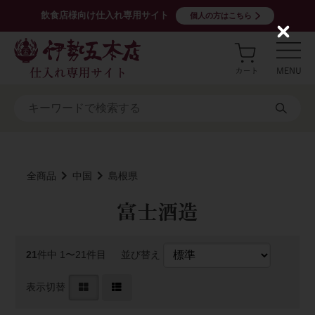
飲食店様向け仕入れ専用サイト
個人の方はこちら
C
l
o
s
e
全商品
中国
島根県
富士酒造
21
件中 1〜21件目
並び替え
表示切替