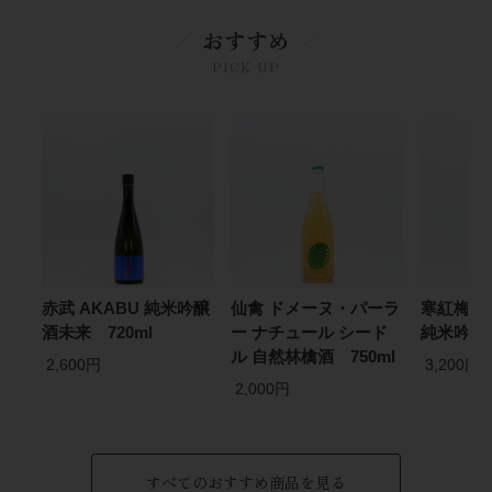
おすすめ
PICK UP
赤武 AKABU 純米吟醸
仙禽 ドメーヌ・パーラ
寒紅梅 ＋
酒未来 720ml
ー ナチュール シード
純米吟醸 
ル 自然林檎酒 750ml
2,600円
3,200円
2,000円
すべてのおすすめ商品を見る