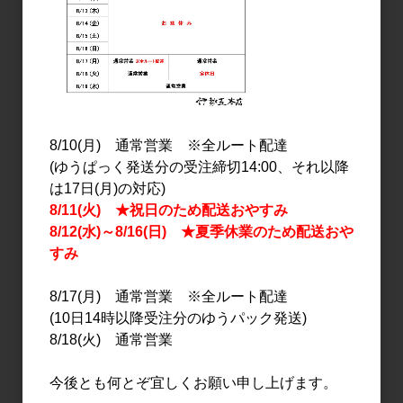
日本酒
日本酒
出雲富士 純米 しぼりたて
出雲富士 純米吟醸 五百万
生 1.8L
石 無濾過生原酒 720ml
8/10(月) 通常営業 ※全ルート配達
2,480円
1,890円
(ゆうぱっく発送分の受注締切14:00、それ以降
は17日(月)の対応)
8/11(火) ★祝日のため配送おやすみ
8/12(水)～8/16(日) ★夏季休業のため配送おや
すみ
8/17(月) 通常営業 ※全ルート配達
(10日14時以降受注分のゆうパック発送)
8/18(火) 通常営業
日本酒
日本酒
今後とも何とぞ宜しくお願い申し上げます。
出雲富士 純米吟醸 五百万
出雲富士 特別純米 佐香