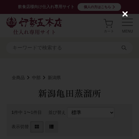
飲食店様向け仕入れ専用サイト
個人の方はこちら
C
l
o
s
e
全商品
中部
新潟県
新潟亀田蒸溜所
1
件中 1〜1件目
並び替え
表示切替