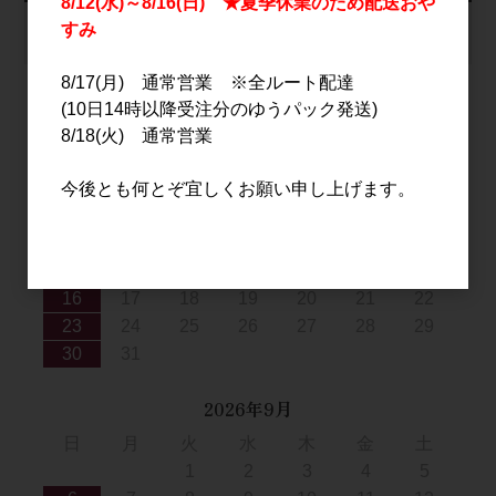
8/12(水)～8/16(日) ★夏季休業のため配送おや
すみ
カートは空です
8/17(月) 通常営業 ※全ルート配達
(10日14時以降受注分のゆうパック発送)
8/18(火) 通常営業
2026年8月
日
月
火
水
木
金
土
今後とも何とぞ宜しくお願い申し上げます。
1
2
3
4
5
6
7
8
9
10
11
12
13
14
15
16
17
18
19
20
21
22
23
24
25
26
27
28
29
30
31
2026年9月
日
月
火
水
木
金
土
1
2
3
4
5