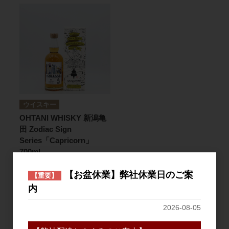
ウイスキー
OHTANI WHISKY 新潟亀
田 Zodiac Sign
Series「Capricorn」
700ml
【お盆休業】弊社休業日のご案
【重要】
内
1
件中 1〜1件目
2026-08-05
おすすめ