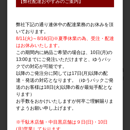
【弊社配達おやすみのご案内】
PICK UP
弊社下記の通り連休中の配達業務のお休みを頂
いております。
8/11(火)～8/16(日)※夏季休業の為、受注・配達
はお休みいたします。
この期間内に納品ご希望の場合は、10日(月)の
13:00までにご発注いただけますと、ゆうパッ
クでの対応が可能です。
pentatonic DELFIN(デ
嶋自慢 羽伏浦(はぶし
久米島の久
以降のご発注分に関しては17日(月)以降の配
ルフィン) 500ml
うら) 1.8L
2,083円
達・発送の対応となります。（ゆうパックご発
6,000円
2,199円
送のお客様は18日(火)以降の着が最短手配とな
ります）
お手数をおかけいたしますが何卒ご理解賜りま
すようお願い申し上げます。
すべてのおすすめ商品を見る
※千駄木店舗・中目黒店舗は９日(日)・10日
(月)営業しております。