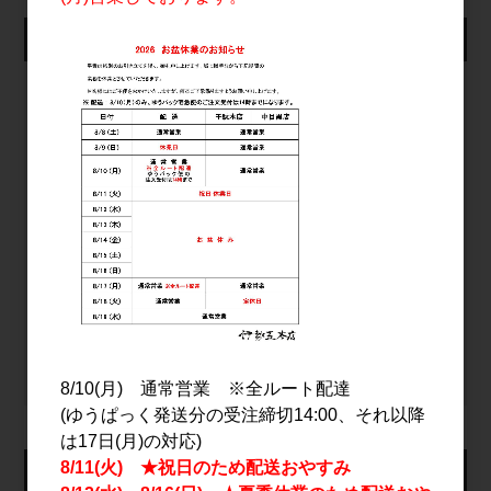
仕入れ会員ログイン
メールアドレス
パスワード
ログイン
パスワードをお忘れの方
新規会員登録
8/10(月) 通常営業 ※全ルート配達
(ゆうぱっく発送分の受注締切14:00、それ以降
は17日(月)の対応)
8/11(火) ★祝日のため配送おやすみ
カート