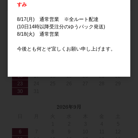
カートは空です
すみ
8/17(月) 通常営業 ※全ルート配達
(10日14時以降受注分のゆうパック発送)
2026年8月
8/18(火) 通常営業
日
月
火
水
木
金
土
今後とも何とぞ宜しくお願い申し上げます。
1
2
3
4
5
6
7
8
9
10
11
12
13
14
15
16
17
18
19
20
21
22
23
24
25
26
27
28
29
30
31
2026年9月
日
月
火
水
木
金
土
1
2
3
4
5
6
7
8
9
10
11
12