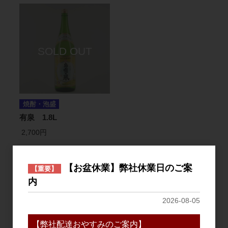
焼酎・泡盛
有泉 1.8L
2,700円
1
件中 1〜1件目
【お盆休業】弊社休業日のご案
【重要】
内
おすすめ
2026-08-05
PICK UP
【弊社配達おやすみのご案内】