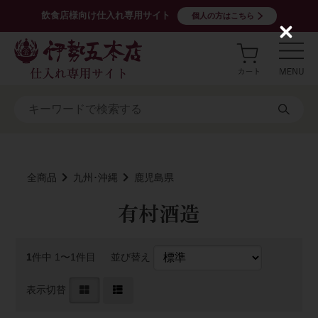
飲食店様向け仕入れ専用サイト
個人の方はこちら
C
l
o
s
e
全商品
九州･沖縄
鹿児島県
有村酒造
1
件中 1〜1件目
並び替え
表示切替