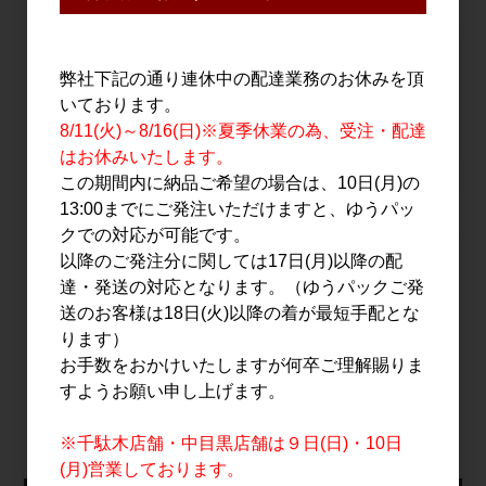
弊社下記の通り連休中の配達業務のお休みを頂
いております。
8/11(火)～8/16(日)※夏季休業の為、受注・配達
はお休みいたします。
この期間内に納品ご希望の場合は、10日(月)の
13:00までにご発注いただけますと、ゆうパッ
夏の潤平 紅まさり バ
秋鹿 奥鹿 生もと火入
梅酒 
クでの対応が可能です。
ージョン 720ml
原酒 1.8L
500ml
以降のご発注分に関しては17日(月)以降の配
1,700円
5,300円
達・発送の対応となります。（ゆうパックご発
送のお客様は18日(火)以降の着が最短手配とな
ります）
お手数をおかけいたしますが何卒ご理解賜りま
すべてのおすすめ商品を見る
すようお願い申し上げます。
※千駄木店舗・中目黒店舗は９日(日)・10日
(月)営業しております。