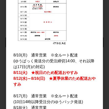
ログイン
パスワードをお忘れの方
新規会員登録
カート
カートは空です
8/10(月) 通常営業 ※全ルート配達
(ゆうぱっく発送分の受注締切14:00、それ以降
は17日(月)の対応)
8/11(火) ★祝日のため配送おやすみ
2026年8月
8/12(水)～8/16(日) ★夏季休業のため配送おや
すみ
日
月
火
水
木
金
土
1
8/17(月) 通常営業 ※全ルート配達
2
3
4
5
6
7
8
(10日14時以降受注分のゆうパック発送)
9
10
11
12
13
14
15
8/18(火) 通常営業