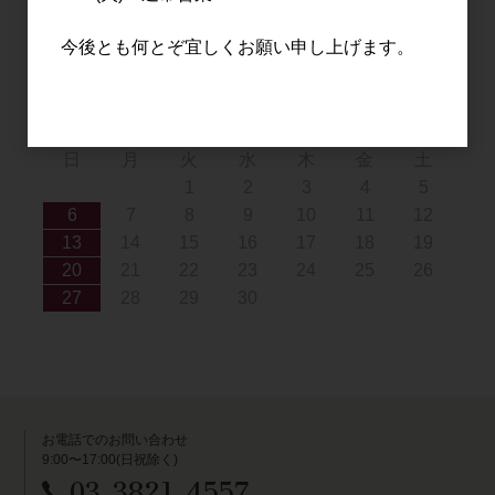
16
17
18
19
20
21
22
23
24
25
26
27
28
29
今後とも何とぞ宜しくお願い申し上げます。
30
31
2026年9月
日
月
火
水
木
金
土
1
2
3
4
5
6
7
8
9
10
11
12
13
14
15
16
17
18
19
20
21
22
23
24
25
26
27
28
29
30
お電話でのお問い合わせ
9:00〜17:00(日祝除く)
03-3821-4557