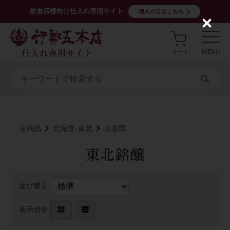
飲食店様向け仕入れ専用サイト
個人の方はこちら
C
l
o
s
e
全商品
北海道･東北
山形県
東北銘醸
並び替え
表示切替