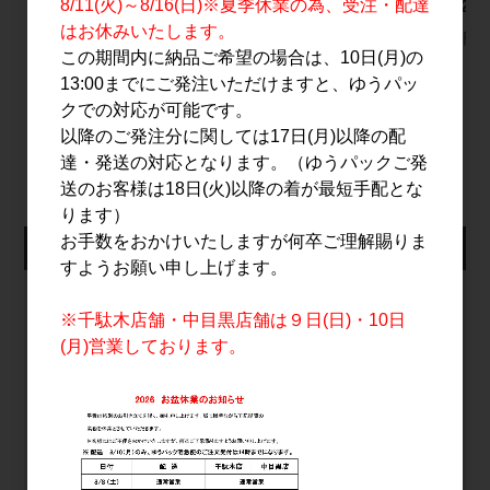
8/11(火)～8/16(日)※夏季休業の為、受注・配達
純米吟醸 720ml
式 720m
1,590円
はお休みいたします。
1,700円
2,000円
この期間内に納品ご希望の場合は、10日(月)の
13:00までにご発注いただけますと、ゆうパッ
クでの対応が可能です。
すべてのおすすめ商品を見る
以降のご発注分に関しては17日(月)以降の配
達・発送の対応となります。（ゆうパックご発
送のお客様は18日(火)以降の着が最短手配とな
ります）
お手数をおかけいたしますが何卒ご理解賜りま
仕入れ会員ログイン
すようお願い申し上げます。
メールアドレス
※千駄木店舗・中目黒店舗は９日(日)・10日
(月)営業しております。
パスワード