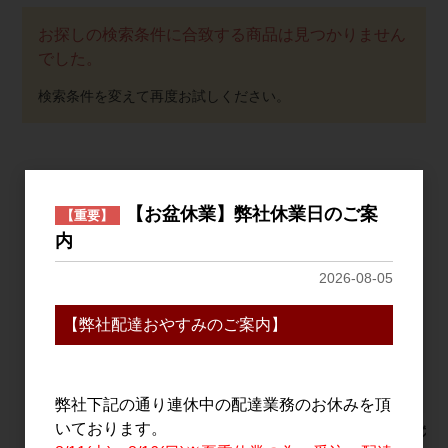
お探しの検索条件に合致する商品は見つかりません
でした。
おすすめ
PICK UP
【お盆休業】弊社休業日のご案
【重要】
内
2026-08-05
【弊社配達おやすみのご案内】
弊社下記の通り連休中の配達業務のお休みを頂
いております。
謳歌 720ml
寒紅梅 ＋(プラス) 辛口
仙禽 クラ