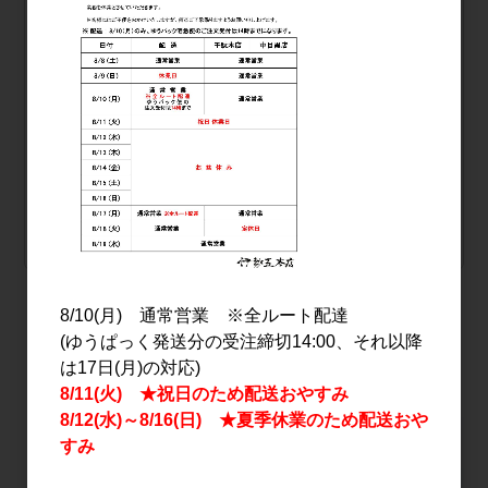
尾瀬の雪どけとをあまりみつ 低アル純米原
酒 720ml
品番
11676
本数
0.5本
販売価格
会員のみ公開
（単価 × 入数）
注文数
ご注文には
ログイン
してください
8/10(月) 通常営業 ※全ルート配達
おすすめ
(ゆうぱっく発送分の受注締切14:00、それ以降
PICK UP
は17日(月)の対応)
8/11(火) ★祝日のため配送おやすみ
8/12(水)～8/16(日) ★夏季休業のため配送おや
すみ