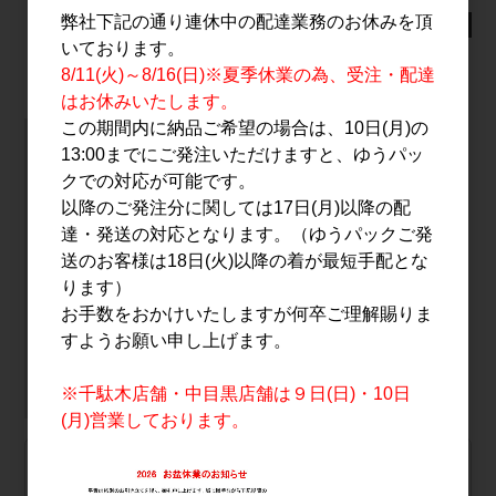
弊社下記の通り連休中の配達業務のお休みを頂
未成年者の飲酒は法律で禁止されています
いております。
8/11(火)～8/16(日)※夏季休業の為、受注・配達
はお休みいたします。
この期間内に納品ご希望の場合は、10日(月)の
13:00までにご発注いただけますと、ゆうパッ
龍神酒造/群馬県
クでの対応が可能です。
以降のご発注分に関しては17日(月)以降の配
達・発送の対応となります。（ゆうパックご発
龍神の井戸より汲み上げるやわらかな極軟水を用い米の個性
送のお客様は18日(火)以降の着が最短手配とな
を引き出す酒造りを心がけ、米本来の旨味を味わえる芳醇旨
口タイプの酒質を目指しております。
ります）
最もこだわるのは、日本酒ならではの伝統技法とその技を用
お手数をおかけいたしますが何卒ご理解賜りま
いる為の人の感性。
すようお願い申し上げます。
伝統の技を土台にしつつ、新たな挑戦を行い技術を磨き、
日々精進していっております。
※千駄木店舗・中目黒店舗は９日(日)・10日
(月)営業しております。
自社配送 または ゆうパック