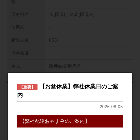
数
原材料名
米(国産)、米麹(国産米)
使用米
-
精米歩合
65％
日本酒度
-
蔵元
龍神酒造/群馬県
【お盆休業】弊社休業日のご案
【重要】
1個口につき､19,800円(税込)以上のご購入で送料無料！
内
※北海道･中国･四国･九州･沖縄･離島は対象外の為､送料が発生
2026-08-05
致します｡
※自社配送便は対象外
【弊社配達おやすみのご案内】
送料について詳しくはこちら
【クール便】全国一律：全国一律：673円(1個口につき)