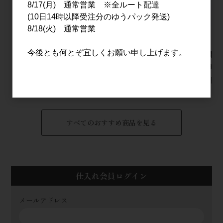
8/17(月) 通常営業 ※全ルート配達
(10日14時以降受注分のゆうパック発送)
8/18(火) 通常営業
今後とも何とぞ宜しくお願い申し上げます。
ソツPirits Hakka
GLOW EP08 1.8L
夏の潤平 
1.8L
ージョン 
3,500円
3,670円
1,700円
すべてのおすすめ商品を見る
仕入れ会員ログイン
メールアドレス