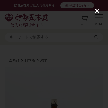
飲食店様向け仕入れ専用サイト
個人の方はこちら
C
l
o
s
e
全商品
日本酒
純米