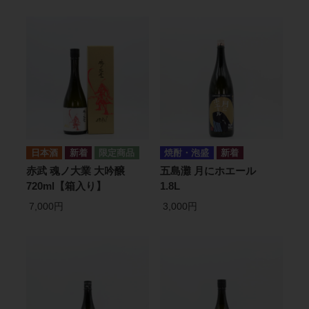
日本酒
焼酎・泡盛
赤武 魂ノ大業 大吟醸
五島灘 月にホエール
720ml【箱入り】
1.8L
7,000円
3,000円