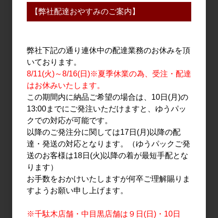
三笑楽 山田穂 山廃純米 直
ちえびじん レモンティー
【弊社配達おやすみのご案内】
汲み生原酒 1.8L
リキュール 720ml
3,273円
1,800円
弊社下記の通り連休中の配達業務のお休みを頂
いております。
8/11(火)～8/16(日)※夏季休業の為、受注・配達
はお休みいたします。
この期間内に納品ご希望の場合は、10日(月)の
13:00までにご発注いただけますと、ゆうパッ
クでの対応が可能です。
以降のご発注分に関しては17日(月)以降の配
達・発送の対応となります。（ゆうパックご発
日本酒
日本酒
送のお客様は18日(火)以降の着が最短手配とな
飛鸞 HIRAN × United
聖 HIZIRIZM 山田錦50 酒
ります）
Arrows ～open the gate
母活性酒 720ml
お手数をおかけいたしますが何卒ご理解賜りま
fly free～ 720ml
すようお願い申し上げます。
2,700円
3,500円
※千駄木店舗・中目黒店舗は９日(日)・10日