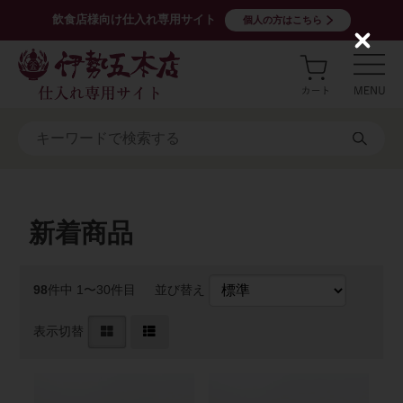
飲食店様向け仕入れ専用サイト
個人の方はこちら
C
l
o
s
e
新着商品
98
件中 1〜30件目
並び替え
表示切替