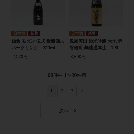
日本酒
日本酒
仙禽 モダン 伍式 貴醸酒ス
鳳凰美田 純米吟醸 大地 赤
パークリング 720ml
磐雄町 無濾過本生 1.8L
2,273円
3,600円
98
件中 1〜30件目
1
2
3
4