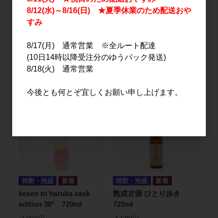
8/12(水)～8/16(日) ★夏季休業のため配送おや
すみ
焼酎・泡盛
焼酎・泡盛
8/17(月) 通常営業 ※全ルート配達
旱星 1.8L
旱星 720ml
(10日14時以降受注分のゆうパック発送)
3,000円
1,500円
8/18(火) 通常営業
今後とも何とぞ宜しくお願い申し上げます。
焼酎・泡盛
焼酎・泡盛
kesen to haruka cask
熟成古酒 ひとり歩き
edition 30° 720ml
720ml