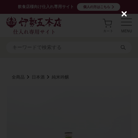
飲食店様向け仕入れ専用サイト
個人の方はこちら
C
l
o
s
e
全商品
日本酒
純米吟醸