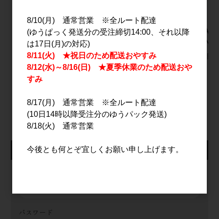
8/10(月) 通常営業 ※全ルート配達
GLOW EP08 1.8L
錫釜 紅黄金(あかこが
赤武 AK
(ゆうぱっく発送分の受注締切14:00、それ以降
ね) 1.8L
MOUNTA
は17日(月)の対応)
3,500円
8/11(火) ★祝日のため配送おやすみ
3,000円
2,500円
8/12(水)～8/16(日) ★夏季休業のため配送おや
すみ
すべてのおすすめ商品を見る
8/17(月) 通常営業 ※全ルート配達
(10日14時以降受注分のゆうパック発送)
8/18(火) 通常営業
仕入れ会員ログイン
今後とも何とぞ宜しくお願い申し上げます。
メールアドレス
パスワード