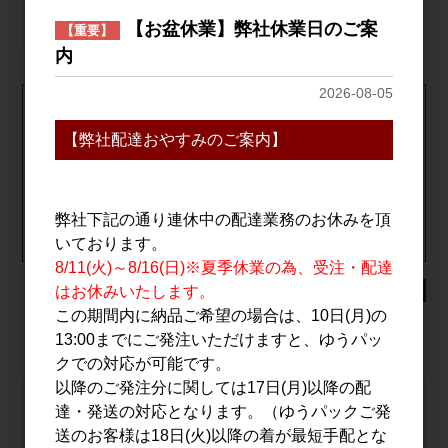
【お盆休業】弊社休業日のご案
蔵元
千田酒造/宮城県
【重要】
内
2026-08-05
1個口につき､19,800円(税込)以上のご購入で送料無料！
【弊社配達おやすみのご案内】
※北海道･中国･四国･九州･沖縄･離島は対象外の為､送料が発生
致します｡
※自社配送便は対象外
送料について詳しくはこちら
弊社下記の通り連休中の配達業務のお休みを頂
【クール便】全国一律：全国一律：673円(1個口につき)
いております。
8/11(火)～8/16(日)※夏季休業の為、受注・配達
はお休みいたします。
未成年者の飲酒は法律で禁止されています
この期間内に納品ご希望の場合は、10日(月)の
13:00までにご発注いただけますと、ゆうパッ
クでの対応が可能です。
以降のご発注分に関しては17日(月)以降の配
自社配送 または ゆうパック
達・発送の対応となります。（ゆうパックご発
栗駒山 純米吟醸 八朔 720ml
送のお客様は18日(火)以降の着が最短手配とな