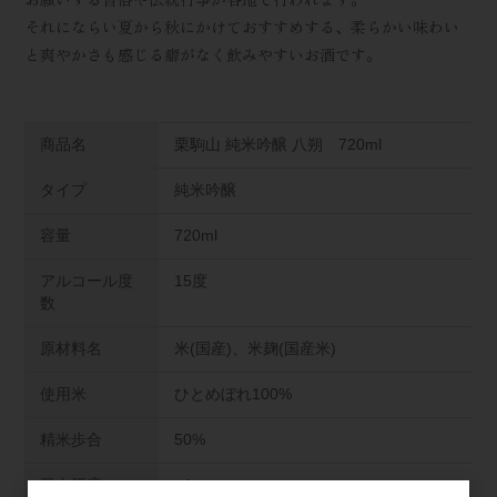
それにならい夏から秋にかけておすすめする、柔らかい味わい
と爽やかさも感じる癖がなく飲みやすいお酒です。
商品名
栗駒山 純米吟醸 八朔 720ml
タイプ
純米吟醸
容量
720ml
アルコール度
15度
数
原材料名
米(国産)、米麹(国産米)
使用米
ひとめぼれ100%
精米歩合
50%
日本酒度
+1