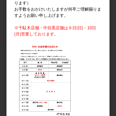
ります）
品番
76710
お手数をおかけいたしますが何卒ご理解賜りま
本数
0.5本
すようお願い申し上げます。
販売価格
会員のみ公開
※千駄木店舗・中目黒店舗は９日(日)・10日
（単価 × 入数）
(月)営業しております。
注文数
ご注文には
ログイン
してください
おすすめ
PICK UP