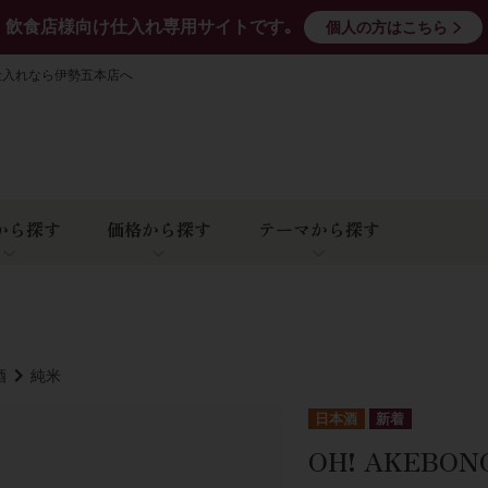
飲食店様向け仕入れ専用サイトです｡
個人の方はこちら
仕入れなら伊勢五本店へ
から探す
価格から探す
テーマから探す
酒
純米
日本酒
OH! AKEBON