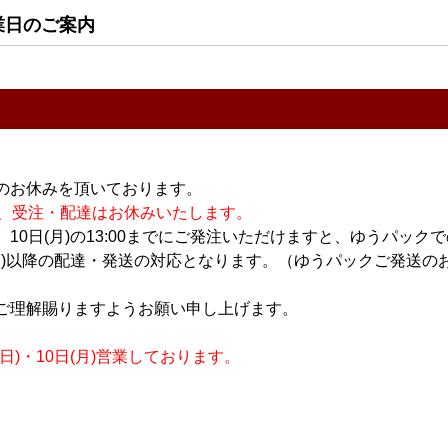
業日のご案内
高澤酒造場/富山県
のお休みを頂いております。
販売価格
休業の為、受注・配達はお休みいたします。
内訳
（単価 × 入数）
10日(月)の13:00までにご発注いただけますと、ゆうパック
月)以降の配達・発送の対応となります。（ゆうパックご発送のお
たは ゆうパック
BONO 720ml
ご理解賜りますようお願い申し上げます。
会員のみ公開
)・10日(月)営業しております。