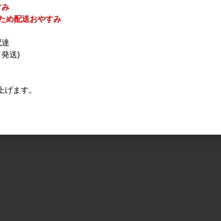
すみ
休業のため配送おやすみ
配達
発送)
上げます。