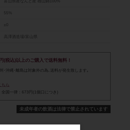
富山県産なんと産 雄山錦100%
55%
±0
高澤酒造場/富山県
00円(税込)以上のご購入で送料無料！
九州･沖縄･離島は対象外の為､送料が発生致します｡
こちら
全国一律：673円(1個口につき)
未成年者の飲酒は法律で禁止されています