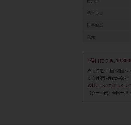
使用米
精米歩合
日本酒度
蔵元
1個口につき､19,8
※北海道･中国･四国･
※自社配送便は対象外
送料について詳しくは
【クール便】全国一律：