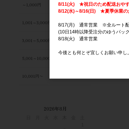
～1,000円
8/11(火) ★祝日のため配送おや
8/12(水)～8/16(日) ★夏季
1,001～3,000円
8/17(月) 通常営業 ※全ルート
(10日14時以降受注分のゆうパック
8/18(火) 通常営業
3,001～5,000円
今後とも何とぞ宜しくお願い申し
5,001～10,000円
10,001円〜
2026年8月
日
月
火
水
木
金
土
1