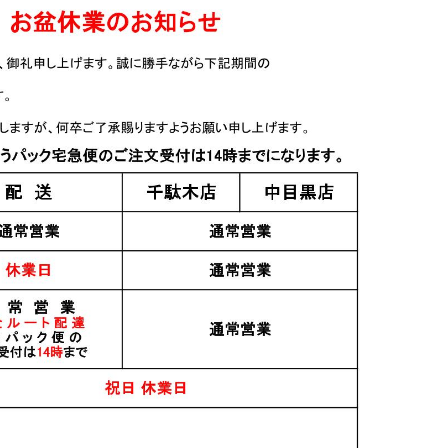
おすすめ
PICK UP
Y.A. #05
錫釜 紅黄金(あかこが
二兎 純米大吟醸 愛山四
ね) 1.8L
十八 火入れ 720ml
3,000円
2,200円