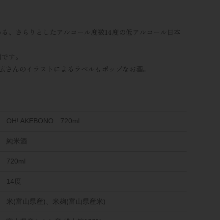
る、さらりとしたアルコール度数14度の低アルコール日本
酒です。
道広さんのイラストによるラベルもポップなお酒。
OH! AKEBONO 720ml
純米酒
720ml
14度
米(富山県産)、米麹(富山県産米)