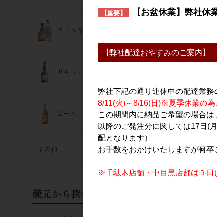
【お盆休業】弊社休
【重要】
ウイスキー･ジン
【弊社配達おやすみのご案内】
リキュール
弊社下記の通り連休中の配達業務
8/11(火)～8/16(日)※夏季
ビール
この期間内に納品ご希望の場合は、
以降のご発注分に関しては17日(
自社配送 ま
配となります）
OH! AKE
その他
お手数をおかけいたしますが何卒
品番
9986
※千駄木店舗・中目黒店舗は９日(日
本数
0.5本
蔵元から探す