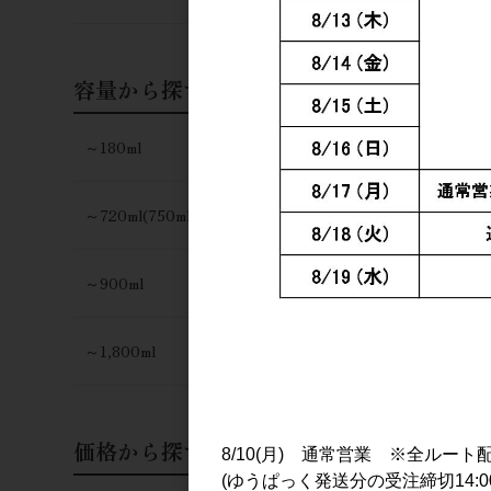
容量から探す
～180ml
～720ml(750ml)
～900ml
～1,800ml
価格から探す
8/10(月) 通常営業 ※全ルート
(ゆうぱっく発送分の受注締切14:0