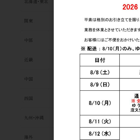
北海道･東北
関東
中部
近畿
中国
四国
MARS The 
700ml
九州･沖縄
9,500円
海外