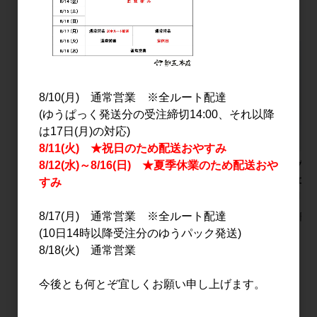
PICK UP
8/10(月) 通常営業 ※全ルート配達
(ゆうぱっく発送分の受注締切14:00、それ以降
は17日(月)の対応)
8/11(火) ★祝日のため配送おやすみ
明治之芋 五島灘
伊根満開 にごり生酒
シングル
8/12(水)～8/16(日) ★夏季休業のため配送おや
1.8L
720ml
2026
すみ
700ml
3,200円
3,000円
8/17(月) 通常営業 ※全ルート配達
8,200円
(10日14時以降受注分のゆうパック発送)
8/18(火) 通常営業
すべてのおすすめ商品を見る
今後とも何とぞ宜しくお願い申し上げます。