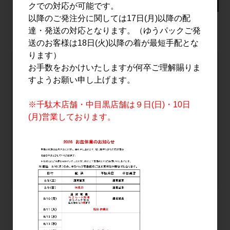
クでの対応が可能です。
未成年者の飲酒は法律で禁止されています
以降のご発注分に関しては17日(月)以降の配
達・発送の対応となります。（ゆうパックご発
送のお客様は18日(火)以降の着が最短手配とな
ります）
自社配送 または ゆうパック
お手数をおかけいたしますが何卒ご理解賜りま
常山 純米大吟醸 越山若水 720ml
すようお願い申し上げます。
品番
9266
※千駄木店舗・中目黒店舗は９日(日)・10日
本数
0.5本
(月)営業しております。
販売価格
会員のみ公開
（単価 × 入数）
注文数
ご注文には
ログイン
してください
おすすめ