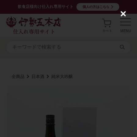
飲食店様向け仕入れ専用サイト
個人の方はこちら
C
l
o
s
e
全商品
日本酒
純米大吟醸