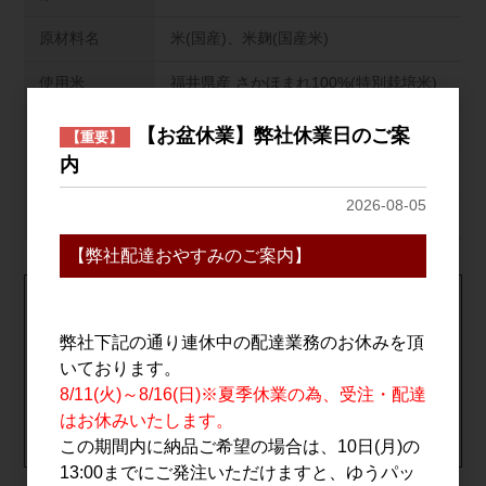
原材料名
米(国産)、米麹(国産米)
使用米
福井県産 さかほまれ100%(特別栽培米)
精米歩合
45%
【お盆休業】弊社休業日のご案
【重要】
内
日本酒度
±0
2026-08-05
蔵元
常山酒造/福井県
【弊社配達おやすみのご案内】
1個口につき､19,800円(税込)以上のご購入で送料無料！
※北海道･中国･四国･九州･沖縄･離島は対象外の為､送料が発生
弊社下記の通り連休中の配達業務のお休みを頂
致します｡
いております。
※自社配送便は対象外
8/11(火)～8/16(日)※夏季休業の為、受注・配達
送料について詳しくはこちら
はお休みいたします。
【クール便】全国一律：全国一律：673円(1個口につき)
この期間内に納品ご希望の場合は、10日(月)の
13:00までにご発注いただけますと、ゆうパッ