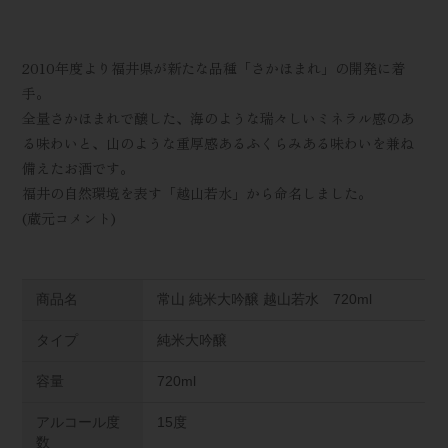
2010年度より福井県が新たな品種「さかほまれ」の開発に着
手。
全量さかほまれで醸した、海のような瑞々しいミネラル感のあ
る味わいと、山のような重厚感あるふくらみある味わいを兼ね
備えたお酒です。
福井の自然環境を表す「越山若水」から命名しました。
(蔵元コメント)
商品名
常山 純米大吟醸 越山若水 720ml
タイプ
純米大吟醸
容量
720ml
アルコール度
15度
数