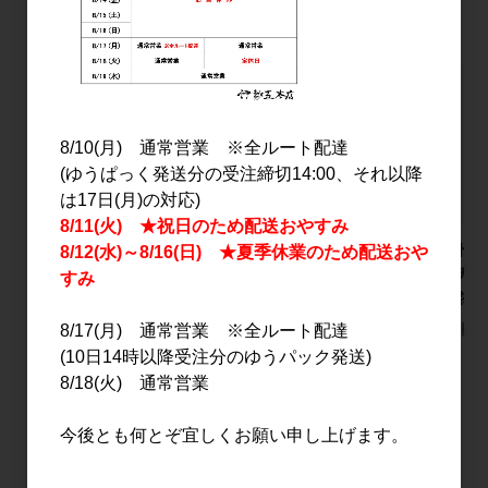
PICK UP
8/10(月) 通常営業 ※全ルート配達
(ゆうぱっく発送分の受注締切14:00、それ以降
は17日(月)の対応)
8/11(火) ★祝日のため配送おやすみ
〆張鶴 大吟醸 金ラベ
pentatonic DELFIN(デ
仙禽 ド
8/12(水)～8/16(日) ★夏季休業のため配送おや
ル 720ml 【箱入り】
ルフィン) 500ml
ー ナチュ
すみ
ル 自然林
5,000円
6,000円
2,000円
8/17(月) 通常営業 ※全ルート配達
(10日14時以降受注分のゆうパック発送)
8/18(火) 通常営業
すべてのおすすめ商品を見る
今後とも何とぞ宜しくお願い申し上げます。