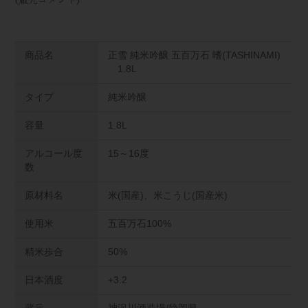
商品名
正雪 純米吟醸 五百万石 嗜(TASHINAMI)
1.8L
タイプ
純米吟醸
容量
1.8L
アルコール度
15～16度
数
原材料名
米(国産)、米こうじ(国産米)
使用米
五百万石100%
精米歩合
50%
日本酒度
+3.2