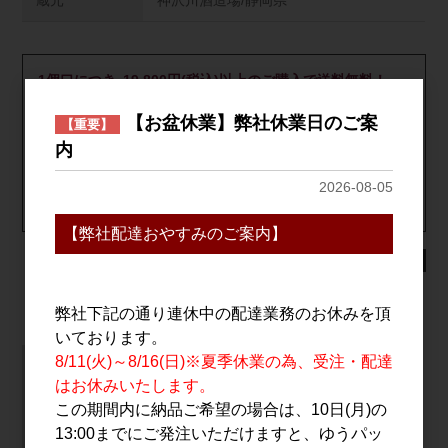
蔵元
神沢川酒造場/静岡県
1個口につき､19,800円(税込)以上のご購入で送料無料！
※北海道･中国･四国･九州･沖縄･離島は対象外の為､送料が発生
【お盆休業】弊社休業日のご案
【重要】
致します｡
内
※自社配送便は対象外
送料について詳しくはこちら
2026-08-05
【クール便】全国一律：全国一律：673円(1個口につき)
【弊社配達おやすみのご案内】
未成年者の飲酒は法律で禁止されています
弊社下記の通り連休中の配達業務のお休みを頂
いております。
8/11(火)～8/16(日)※夏季休業の為、受注・配達
神沢川酒造場/静岡県
はお休みいたします。
この期間内に納品ご希望の場合は、10日(月)の
13:00までにご発注いただけますと、ゆうパッ