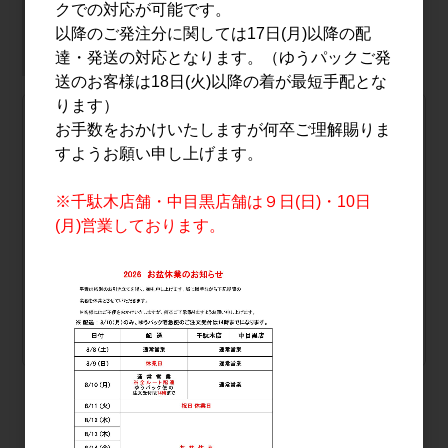
桜海老の名産地・静岡県由比ガ浜の海岸沿いにある蔵元。
クでの対応が可能です。
二十二造り目の仕込を行う杜氏山影純悦と蔵人達が上品で爽
以降のご発注分に関しては17日(月)以降の配
やかな香味を醸します。
達・発送の対応となります。（ゆうパックご発
送のお客様は18日(火)以降の着が最短手配とな
ります）
自社配送 または ゆうパック
お手数をおかけいたしますが何卒ご理解賜りま
正雪 純米吟醸 五百万石 嗜 1.8L
すようお願い申し上げます。
品番
11632
※千駄木店舗・中目黒店舗は９日(日)・10日
本数
1本
(月)営業しております。
販売価格
会員のみ公開
（単価 × 入数）
注文数
ご注文には
ログイン
してください
おすすめ